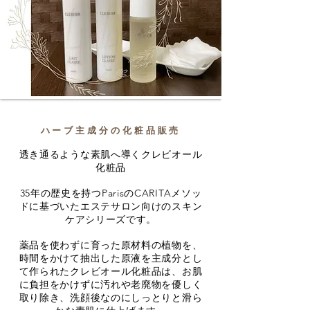
ハーブ主成分の化粧品販売
透き通るような素肌へ導くクレビオール
化粧品
35年の歴史を持つParisのCARITAメソッ
ドに基づいたエステサロン向けのスキン
ケアシリーズです。
薬品を使わずに育った原材料の植物を、
時間をかけて抽出した原液を主成分とし
て作られたクレビオール化粧品は、お肌
に負担をかけずに
汚れや老廃物を優しく
取り除き、洗顔後なのにしっとりと滑ら