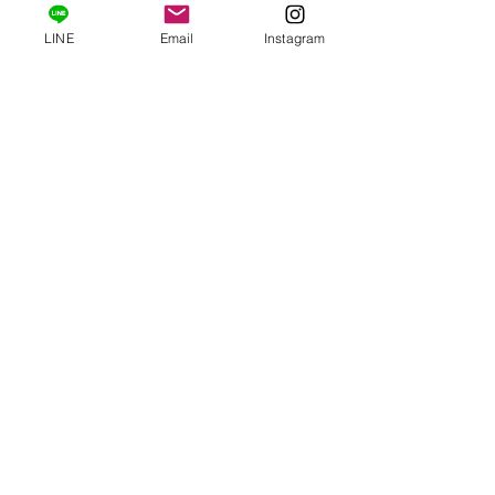
LINE
Email
Instagram
ポロンコレクション ドゥ ボ
ーテ エステサロンアクセス
相鉄線横浜平沼橋駅より徒歩２分、完
全個室のエステサロンです。