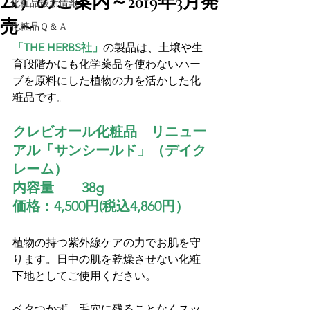
ム）のご案内～2019年3月発
化粧品最新情報
売～
化粧品Ｑ＆Ａ
「THE HERBS社」
の製品は、土壌や生
育段階かにも化学薬品を使わないハー
ブを原料にした植物の力を活かした化
クレビオール化粧品　リニュー
アル「サンシールド」（デイク
内容量　　38g
価格：4,500円(税込4,860円）
植物の持つ紫外線ケアの力でお肌を守
ります。日中の肌を乾燥させない化粧
下地としてご使用ください。

ベタつかず、毛穴に残ることなくスッ