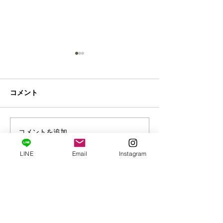
コメント
コメントを追加…
リジェニティ FK(不死化)
クレビオール化
スカルプ 【Darwin】～
プリュームミン
LINE
Email
Instagram
2026年3月取扱販売～
器リニューアル
ｌ～２０２５年
ポロンコレクション ドゥ ボーテは、健康で