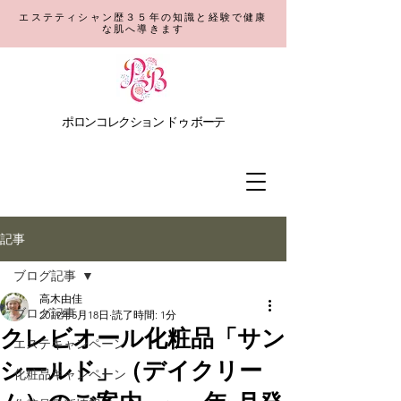
エステティシャン歴３５年の知識と経験で健康
な肌へ導きます
​ポロンコレクション
ドゥ ボーテ
記事
ブログ記事
高木由佳
ブログ記事
2019年5月18日
読了時間: 1分
クレビオール化粧品「サン
エステキャンペーン
シールド」（デイクリー
化粧品キャンペーン