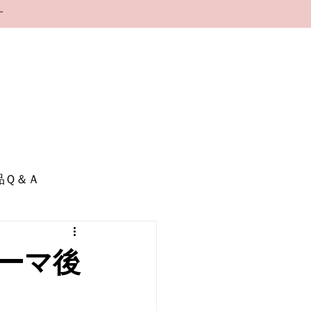
す
品Ｑ＆Ａ
ーマ後