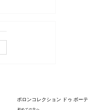
ビオール化粧品【レプリ
ムミンティ・容器リニュ
ル】５０ｍｌ～２０２５
​ポロンコレクション ドゥ ボーテ
初めての方へ