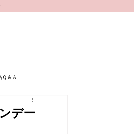
す
品Ｑ＆Ａ
ンデー