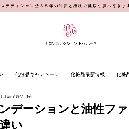
エステティシャン歴３５年の知識と経験で健康な肌へ導きま
​ポロンコレクション
ドゥ ボーテ
ン
化粧品キャンペーン
化粧品最新情報
化粧
月1日
読了時間: 3分
ンデーションと油性ファ
違い