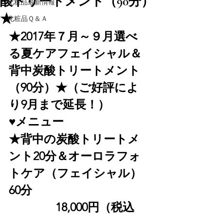
酸トリートメント（90分）
化粧品最新情報
★
化粧品Ｑ＆Ａ
★2017年７月～９月選べ
る夏ケアフェイシャル＆
背中炭酸トリートメント
（90分）★（ご好評によ
り9月まで延長！）
♥メニュー
★背中の炭酸トリートメ
ント20分＆オーロラフォ
トケア（フ
ェイシャル）
60分
　　　　18,000
円（税込