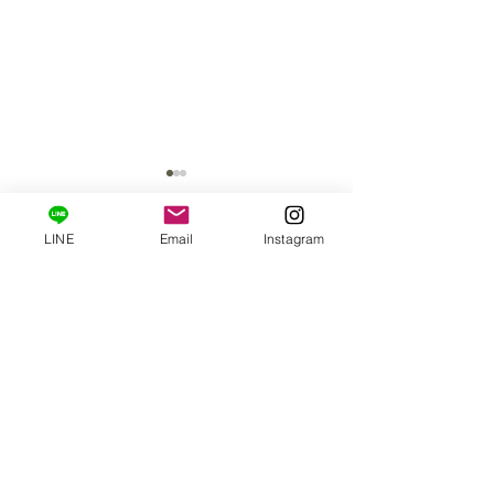
LINE
Email
Instagram
コメント
コメントを追加…
カリタメソッド プチエ
★2026年3月10日
ステ ～自宅ケアが変わ
(火)！新発売キ
る、肌が変わる～
(化粧品)★