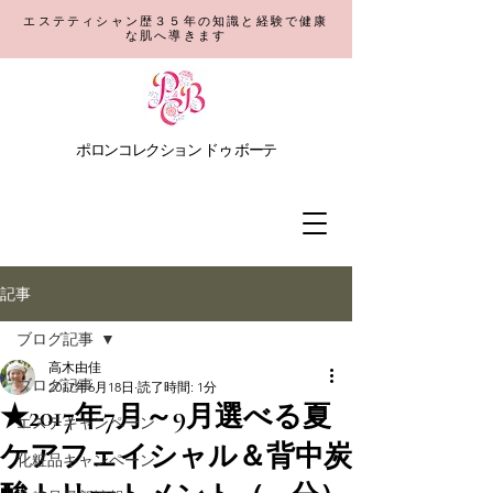
エステティシャン歴３５年の知識と経験で健康
な肌へ導きます
​ポロンコレクション
ドゥ ボーテ
記事
ブログ記事
高木由佳
ブログ記事
2017年6月18日
読了時間: 1分
★2017年7月～9月選べる夏
エステキャンペーン
ケアフェイシャル＆背中炭
化粧品キャンペーン