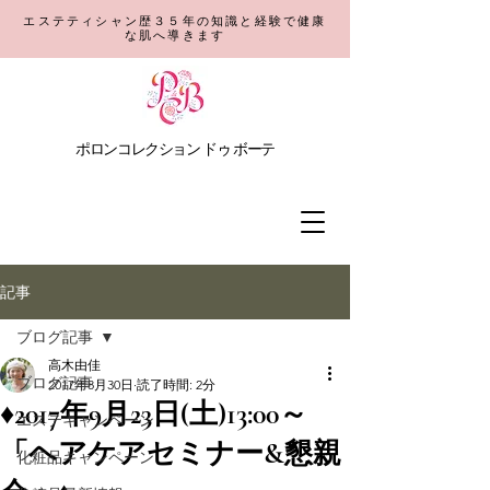
エステティシャン歴３５年の知識と経験で健康
な肌へ導きます
​ポロンコレクション
ドゥ ボーテ
記事
ブログ記事
高木由佳
ブログ記事
2017年8月30日
読了時間: 2分
♦2017年9月23日(土)13:00～
エステキャンペーン
「ヘアケアセミナー&懇親
化粧品キャンペーン