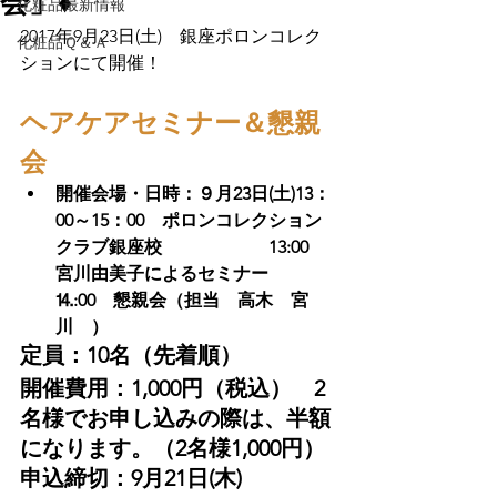
会」♦
化粧品最新情報
2017年9月23日(土)　銀座ポロンコレク
化粧品Ｑ＆Ａ
ヘアケアセミナー＆懇親
会　
開催会場・日時：
９月23日(土)13：
00～15：00　ポロンコレクション
クラブ銀座校　　　　　　
13:00　
宮川由美子によるセミナー　
⒕:00　懇親会（担当　高木　宮
川　）
定員：10名（先着順）
開催費用：1,000円（税込）　2
名様でお申し込みの際は、半額
になります。（2名様1,000円）
申込締切：9月21日(木)