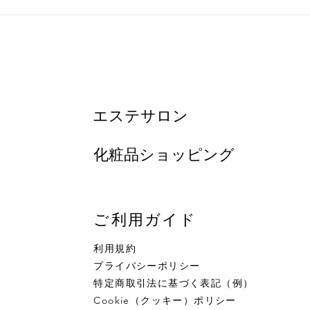
カリタメソッド プチエス
★20
テ ～自宅ケアが変わる、肌
(火
が変わる～
粧品
​エステサロン
​化粧品ショッピング
ご利用ガイド
利用規約
プライバシーポリシー
特定商取引法に基づく表記（例）
Cookie（クッキー）ポリシー