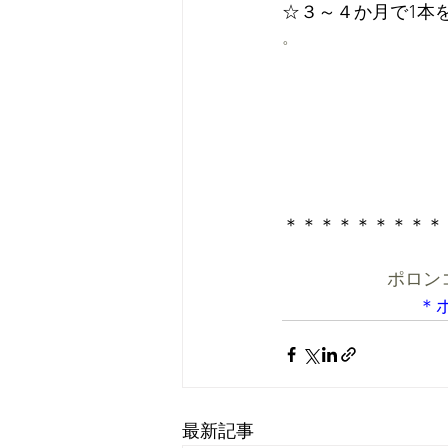
☆３～４か月で1本
。
ポロン
＊
最新記事