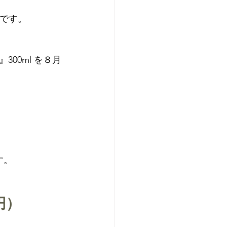
量です。
00ml を８月
。

円）