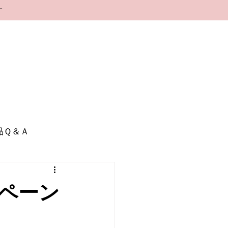
す
品Ｑ＆Ａ
ンペーン