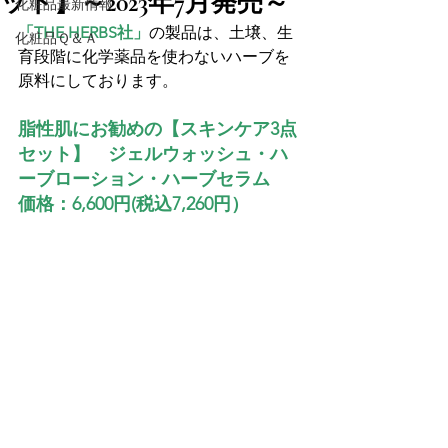
ット】～2023年7月発売～
化粧品最新情報
「THE HERBS社」
の製品は、土壌、生
化粧品Ｑ＆Ａ
育段階に化学薬品を使わないハーブを
脂性肌にお勧めの【
スキンケア3点
セット】　ジェルウォッシュ・ハ
ーブローション・ハーブセラム
価格：6,600円(税込7,260円）