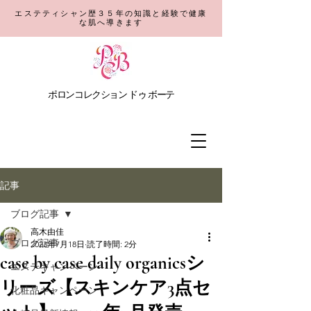
エステティシャン歴３５年の知識と経験で健康
な肌へ導きます
​ポロンコレクション
ドゥ ボーテ
記事
ブログ記事
高木由佳
ブログ記事
2023年7月18日
読了時間: 2分
case by case daily organicsシ
エステキャンペーン
リーズ【スキンケア3点セ
化粧品キャンペーン