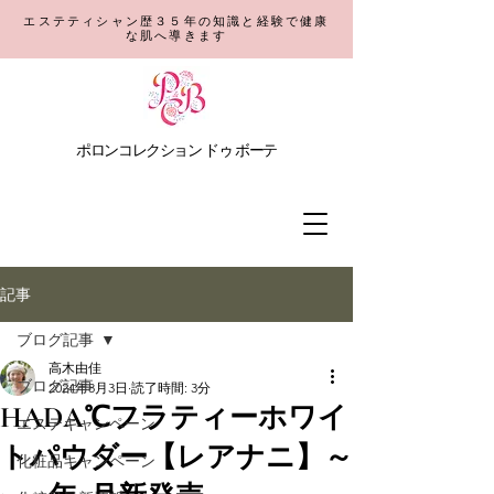
エステティシャン歴３５年の知識と経験で健康
な肌へ導きます
​ポロンコレクション
ドゥ ボーテ
記事
ブログ記事
高木由佳
ブログ記事
2024年8月3日
読了時間: 3分
HADA℃フラティーホワイ
エステキャンペーン
トパウダー【レアナニ】～
化粧品キャンペーン