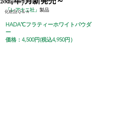
2024年7月新発売～
化粧品最新情報
「レアナニ社」
化粧品Ｑ＆Ａ
HADA℃フラティーホワイトパウダ
ー
価格：4,500円(税込4,950円）