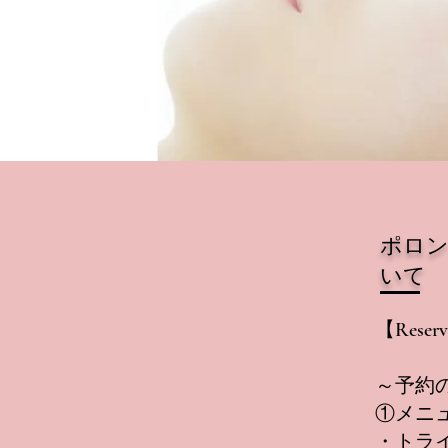
ポロ
いて
【Res
～予約
①メニ
・トラ