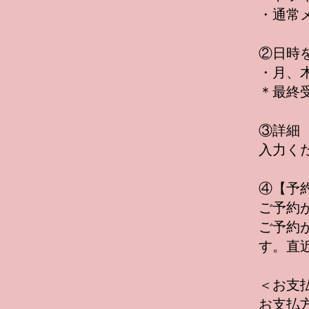
・通常
②日時
・月、木～
＊最終受
③詳細
入力く
④【予
ご予約
ご予約
す。直
＜お支
お支払