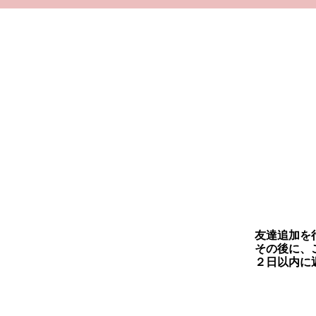
友達追加を
その後に、
​２日以内