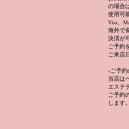
の場合
使用可
Visa、Ma
海外で
決済が
ご予約
ご来店
<ご予
当店は
エステ
ご予約の
します