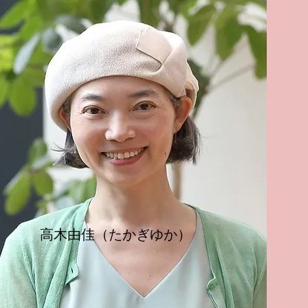
​高木由佳（たかぎゆか）