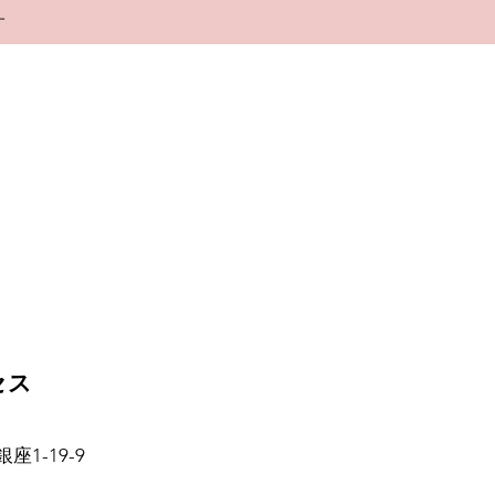
す
セス
1-19-9