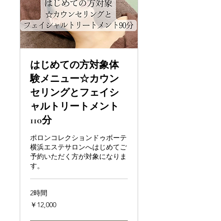
はじめての方対象体
験メニュー☆カウン
セリングとフェイシ
ャルトリートメント
110分
ポロンコレクションドゥボーテ
横浜エステサロンへはじめてご
予約いただく方が対象になりま
す。
2時間
12,000
￥12,000
円